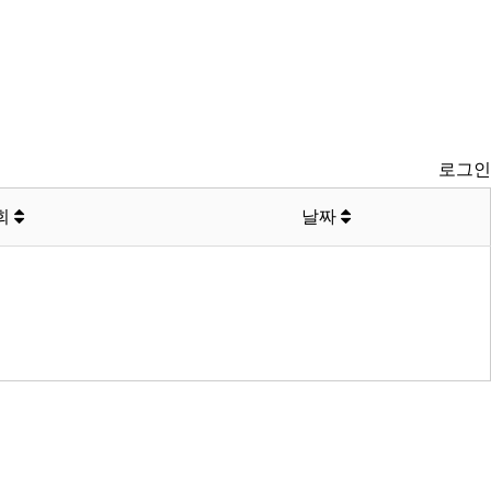
로그인
회
날짜