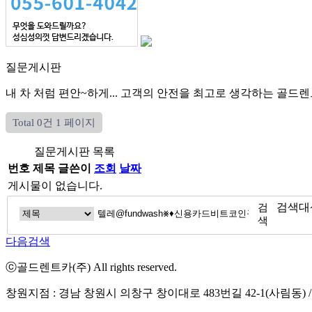
질문게시판
내 차 처럼 편안~하게...
고객의 안전을 최고로 생각하는
골드렌
Total 0건
1 페이지
질문게시판 목록
번호
제목
글쓴이
조회
날짜
게시물이 없습니다.
검
검색대
색
다음검색
ⓒ골드렌트카(주) All rights reserved.
창원지점 : 경남 창원시 의창구 창이대로 483번길 42-1(사림동) 